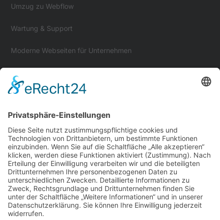
Umzug zu Webflow
Wartung & Support
Moderne Webseiten für Unternehmen
Folge mir auf
Webflow
LinkedIn
Xing
Instagram
X
Youtube